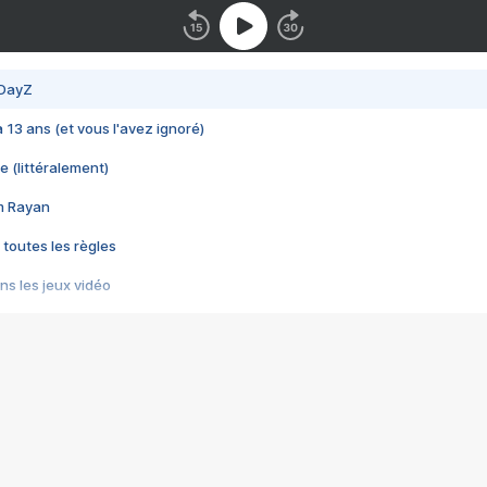
 DayZ
 a 13 ans (et vous l'avez ignoré)
e (littéralement)
im Rayan
 toutes les règles
s les jeux vidéo
us choquant de Rockstar ? - Le scandale BULLY
e plus moche de Steam
du RÊVE tourne au CAUCHEMAR
pendant 8 heures
it… à tort