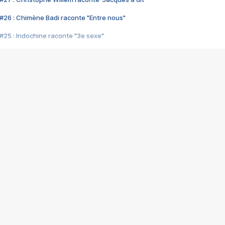
#26 : Chimène Badi raconte "Entre nous"
#25 : Indochine raconte "3e sexe"
#24 : Zaho raconte "C'est chelou"
#23 : Patrick Bruel raconte "Au café des délices"
#22 : Kyo raconte "Le chemin"
#21 : Nolwenn Leroy raconte "Cassé"
#20 : Patrick Hernandez raconte "Born to be alive"
#19 : Lorie raconte "Près de moi"
#18 : Michael Jones raconte "A nos actes manqués" (avec Jean-Jacque
#17 : Khaled raconte "Aïcha"
#16 : Corneille raconte "Parce qu'on vient de loin"
#15 : Indochine raconte "L'aventurier"