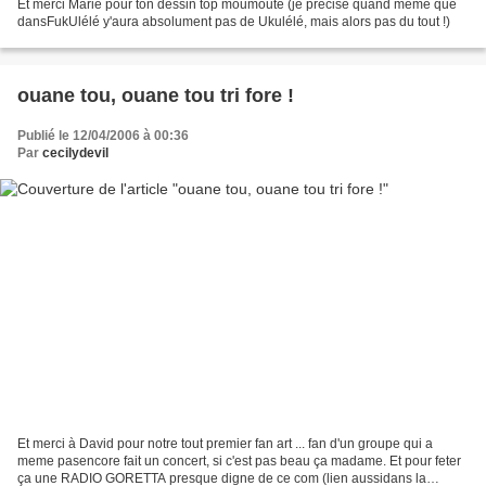
Et merci Marie pour ton dessin top moumoute (je précise quand même que
dansFukUlélé y'aura absolument pas de Ukulélé, mais alors pas du tout !)
ouane tou, ouane tou tri fore !
Publié le 12/04/2006 à 00:36
Par
cecilydevil
Et merci à David pour notre tout premier fan art ... fan d'un groupe qui a
meme pasencore fait un concert, si c'est pas beau ça madame. Et pour feter
ça une RADIO GORETTA presque digne de ce com (lien aussidans la