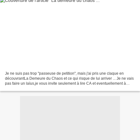
Je ne suis pas trop "passeuse de petition", mais j'ai pris une claque en
découvrantLa Demeure du Chaos et ce qui risque de lui arriver ... Je ne vais
pas faire un laïus,je vous invite seulement à lire CA et eventuellement à
signer CA !Vous sentez tous...