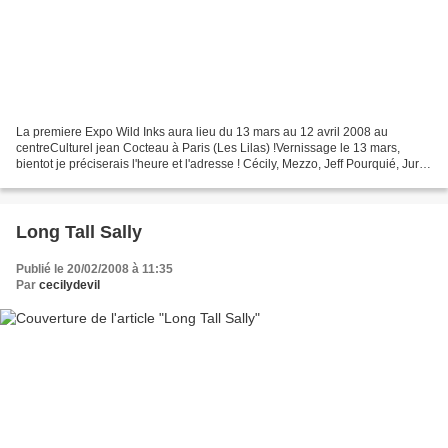
La premiere Expo Wild Inks aura lieu du 13 mars au 12 avril 2008 au
centreCulturel jean Cocteau à Paris (Les Lilas) !Vernissage le 13 mars,
bientot je préciserais l'heure et l'adresse ! Cécily, Mezzo, Jeff Pourquié, Jurg
et Jampur Fraize (plus Brüno en...
Long Tall Sally
Publié le 20/02/2008 à 11:35
Par
cecilydevil