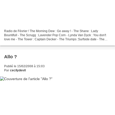
Radio de Février ! The Morning Dew : Go away ! - The Shane : Lady
Bountifull - The Scrugg : Lavender Pop Corn - Lynda Van Dyck : You don't
love me - The Tower : Captain Decker - The Triumps :Surfside date - The
Uglys : A good idea - Ferre Grignard : A...
Allo ?
Publié le 15/02/2008 à 15:03
Par
cecilydevil