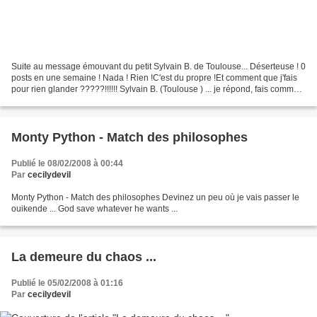
Suite au message émouvant du petit Sylvain B. de Toulouse... Déserteuse ! 0
posts en une semaine ! Nada ! Rien !C'est du propre !Et comment que j'fais
pour rien glander ?????!!!!!! Sylvain B. (Toulouse ) ... je répond, fais comme
le petit Hubert M. de...
Monty Python - Match des philosophes
Publié le 08/02/2008 à 00:44
Par
cecilydevil
Monty Python - Match des philosophes Devinez un peu où je vais passer le
ouikende ... God save whatever he wants ...
La demeure du chaos ...
Publié le 05/02/2008 à 01:16
Par
cecilydevil