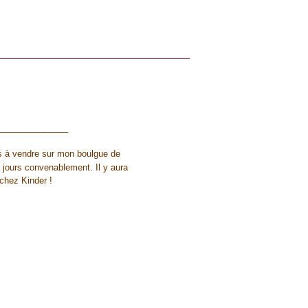
_______________
es à vendre sur mon boulgue de
 jours convenablement. Il y aura
 chez Kinder !