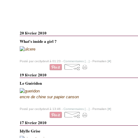
20 février 2010
What's inside a girl ?
Posté par cecilydevil à 01:23 -
Commentaires [
…
]
- Permalien [
#
]
19 février 2010
Le Guéridon
encre de chine sur papier canson
Posté par cecilydevil à 13:46 -
Commentaires [
…
]
- Permalien [
#
]
17 février 2010
Idylle Grise