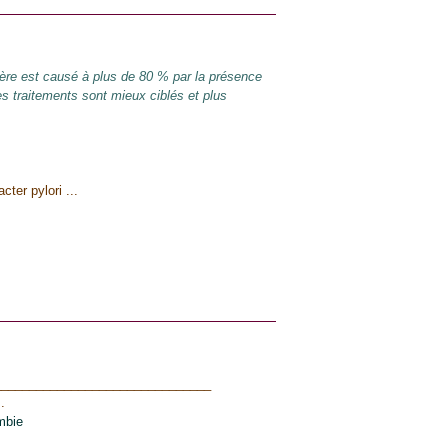
ère est causé à plus de 80 % par la présence
les traitements sont mieux ciblés et plus
ter pylori ...
_______________________________
.