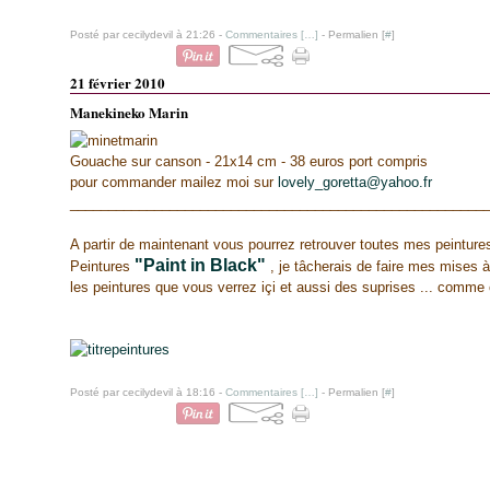
Posté par cecilydevil à 21:26 -
Commentaires [
…
]
- Permalien [
#
]
21 février 2010
Manekineko Marin
Gouache sur canson - 21x14 cm - 38 euros port compris
pour commander mailez moi sur
lovely_goretta@yahoo.fr
______________________________________________________
A partir de maintenant vous pourrez retrouver toutes mes peintur
"Paint in Black"
Peintures
, je tâcherais de faire mes mises à
les peintures que vous verrez içi et aussi des suprises ... comme
Posté par cecilydevil à 18:16 -
Commentaires [
…
]
- Permalien [
#
]