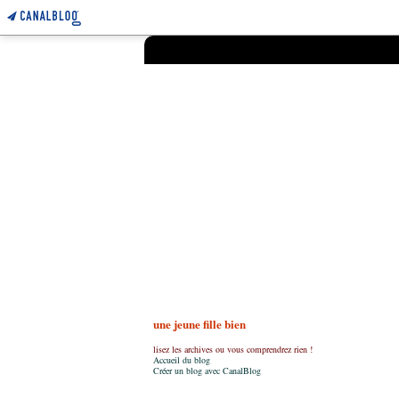
une jeune fille bien
lisez les archives ou vous comprendrez rien !
Accueil du blog
Créer un blog avec CanalBlog