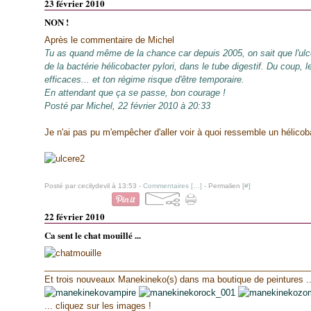
23 février 2010
NON !
Après le commentaire de Michel
Tu as quand même de la chance car depuis 2005, on sait que l'ulc
de la bactérie hélicobacter pylori, dans le tube digestif. Du coup, 
efficaces... et ton régime risque d'être temporaire.
En attendant que ça se passe, bon courage !
Posté par Michel, 22 février 2010 à 20:33
Je n'ai pas pu m'empêcher d'aller voir à quoi ressemble un hélicobac
Posté par cecilydevil à 13:53 -
Commentaires [
…
]
- Permalien [
#
]
22 février 2010
Ca sent le chat mouillé ...
______________________________________________________
Et trois nouveaux Manekineko(s) dans ma boutique de peintures ..
... cliquez sur les images !