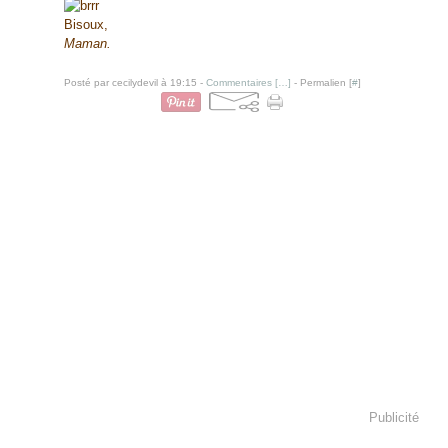
Bisoux,
Maman.
Posté par cecilydevil à 19:15 -
Commentaires [
…
]
- Permalien [
#
]
Publicité