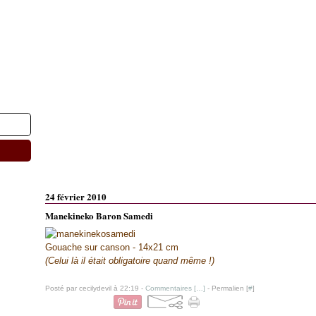
24 février 2010
Manekineko Baron Samedi
Gouache sur canson - 14x21 cm
(Celui là il était obligatoire quand même !)
Posté par cecilydevil à 22:19 -
Commentaires [
…
]
- Permalien [
#
]