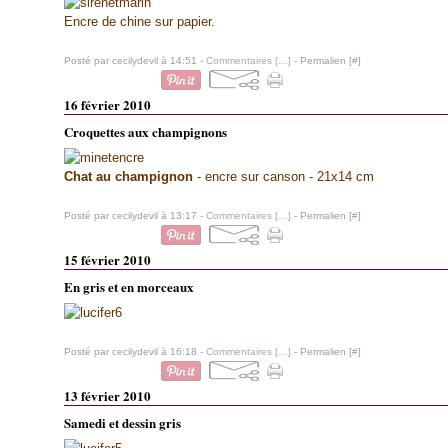
Encre de chine sur papier.
Posté par cecilydevil à 14:51 -
Commentaires [
…
]
- Permalien [
#
]
16 février 2010
Croquettes aux champignons
Chat au champignon
- encre sur canson - 21x14 cm
Posté par cecilydevil à 13:17 -
Commentaires [
…
]
- Permalien [
#
]
15 février 2010
En gris et en morceaux
Posté par cecilydevil à 16:18 -
Commentaires [
…
]
- Permalien [
#
]
13 février 2010
Samedi et dessin gris