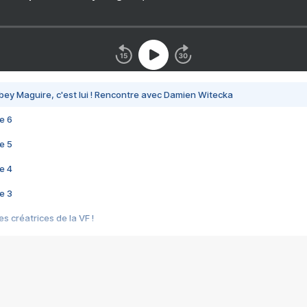
bey Maguire, c'est lui ! Rencontre avec Damien Witecka
e 6
e 5
e 4
e 3
s créatrices de la VF !
e 2
e 1
e Mektoub My Love arrive enfin ! Rencontre avec Shaïn Boumedine et Sal