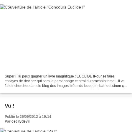
Super ! Tu peux gagner un livre magnifique : EUCLIDE !Pour se faire,
essayes de deviner qui sera le personnage central du prochain tome ...Il va
falloir chercher dans le blog des images tirées du bouquin, bah oui sinon ça
serait trop facile. - Une seule...
Vu !
Publié le 25/09/2012 à 19:14
Par
cecilydevil