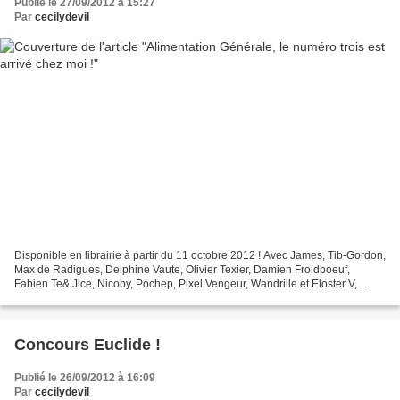
Publié le 27/09/2012 à 15:27
Par
cecilydevil
Disponible en librairie à partir du 11 octobre 2012 ! Avec James, Tib-Gordon,
Max de Radigues, Delphine Vaute, Olivier Texier, Damien Froidboeuf,
Fabien Te& Jice, Nicoby, Pochep, Pixel Vengeur, Wandrille et Eloster V,
Laurent Bailly, Drangiag, Fabcaro,...
Concours Euclide !
Publié le 26/09/2012 à 16:09
Par
cecilydevil