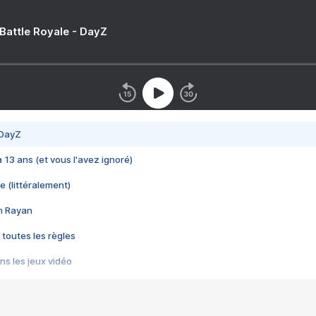
 Battle Royale - DayZ
 DayZ
 a 13 ans (et vous l'avez ignoré)
e (littéralement)
im Rayan
 toutes les règles
s les jeux vidéo
us choquant de Rockstar ? - Le scandale BULLY
e plus moche de Steam