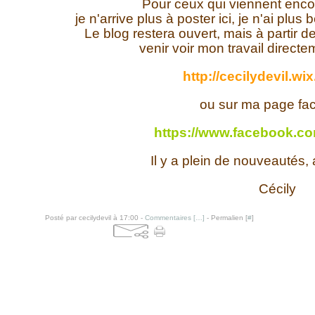
Pour ceux qui viennent enco
je n'arrive plus à poster ici, je n'ai pl
Le blog restera ouvert, mais à partir 
venir voir mon travail direct
http://cecilydevil.wi
ou sur ma page fa
https://www.facebook.com
Il y a plein de nouveautés, a
Cécily
Posté par cecilydevil à 17:00 -
Commentaires [
…
]
- Permalien [
#
]