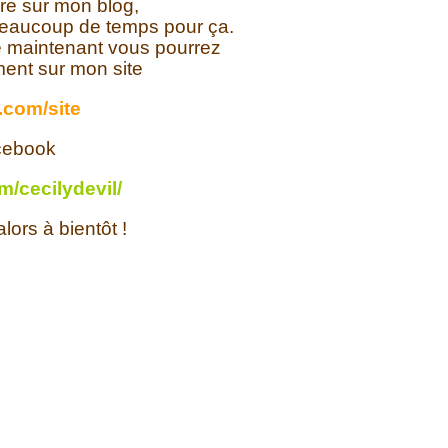
re sur mon blog,
us beaucoup de temps pour ça.
de maintenant vous pourrez
ement sur mon site
x.com/site
cebook
/cecilydevil/
lors à bientôt !