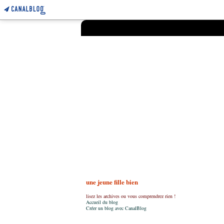
une jeune fille bien
lisez les archives ou vous comprendrez rien !
Accueil du blog
Créer un blog avec CanalBlog