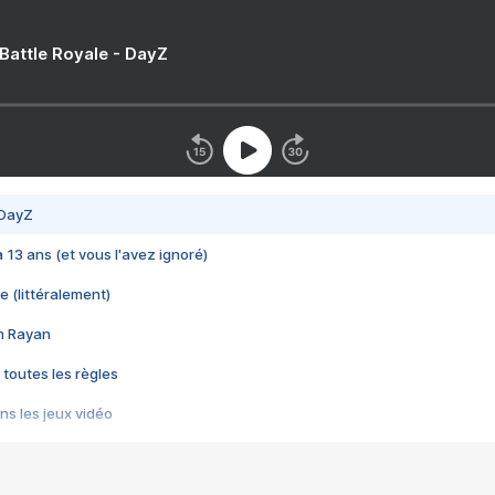
 Battle Royale - DayZ
 DayZ
 a 13 ans (et vous l'avez ignoré)
e (littéralement)
im Rayan
 toutes les règles
s les jeux vidéo
us choquant de Rockstar ? - Le scandale BULLY
e plus moche de Steam