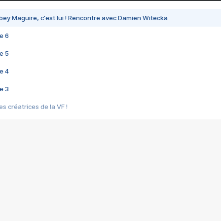
bey Maguire, c'est lui ! Rencontre avec Damien Witecka
e 6
e 5
e 4
e 3
s créatrices de la VF !
e 2
e 1
e Mektoub My Love arrive enfin ! Rencontre avec Shaïn Boumedine et Sal
i : après Toni en famille
elle réalise le bouleversant Dites lui que je l'aime
ais ! Rencontre autour de Vie privée de Rebecca Zlotowski