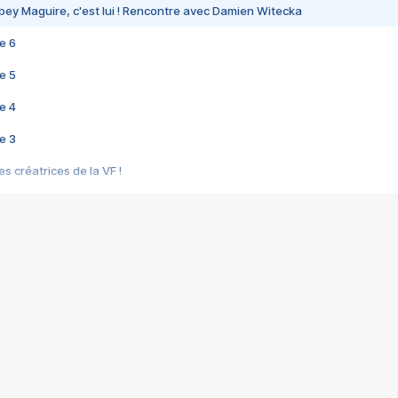
bey Maguire, c'est lui ! Rencontre avec Damien Witecka
e 6
e 5
e 4
e 3
s créatrices de la VF !
e 2
e 1
e Mektoub My Love arrive enfin ! Rencontre avec Shaïn Boumedine et Sal
i : après Toni en famille
elle réalise le bouleversant Dites lui que je l'aime
ais ! Rencontre autour de Vie privée de Rebecca Zlotowski
 de Marguerite, Grave... Rencontre avec Ella Rumpf