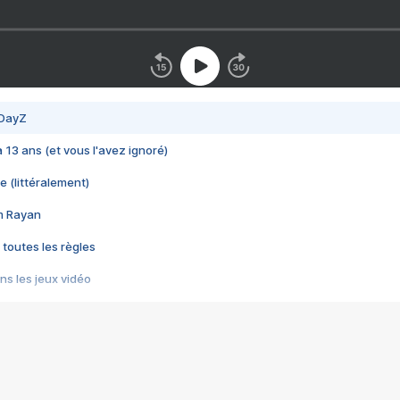
 DayZ
 a 13 ans (et vous l'avez ignoré)
e (littéralement)
im Rayan
 toutes les règles
s les jeux vidéo
us choquant de Rockstar ? - Le scandale BULLY
e plus moche de Steam
du RÊVE tourne au CAUCHEMAR