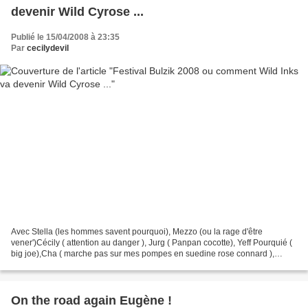
devenir Wild Cyrose ...
Publié le 15/04/2008 à 23:35
Par
cecilydevil
Avec Stella (les hommes savent pourquoi), Mezzo (ou la rage d'être
vener')Cécily ( attention au danger ), Jurg ( Panpan cocotte), Yeff Pourquié (
big joe),Cha ( marche pas sur mes pompes en suedine rose connard ),
Jampur Fraize( l'homme jeux de mots ),...
On the road again Eugène !