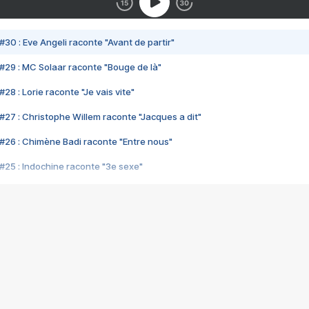
#30 : Eve Angeli raconte "Avant de partir"
#29 : MC Solaar raconte "Bouge de là"
28 : Lorie raconte "Je vais vite"
#27 : Christophe Willem raconte "Jacques a dit"
#26 : Chimène Badi raconte "Entre nous"
#25 : Indochine raconte "3e sexe"
#24 : Zaho raconte "C'est chelou"
#23 : Patrick Bruel raconte "Au café des délices"
#22 : Kyo raconte "Le chemin"
#21 : Nolwenn Leroy raconte "Cassé"
#20 : Patrick Hernandez raconte "Born to be alive"