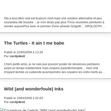
Ola à tous,Mon ordi est toujours mort mais une solution alternative et peu
courantea été trouvée ... je n'en dirais pas plus !Trois nouvelles peintures à
vendre aujourd'hui avec le premier d'une sériede Golgoth ... GROLGOTH 1 /
Gouache sur canson noir...
The Turtles - It ain t me babe
Publié le 22/04/2008 à 13:26
Par
cecilydevil
Chers petits amis, je ne vais pas pouvoir poster de dessinsou peintures
avant un temps indeterminé mais j'espere pasinterminable ... mon ordi
m'ayant lâchée ce ouikende pourrejoindre ses copains les ordis morts au
paradis ... A bientot j'espere ! Je...
Wild (and wonderfoule) Inks
Publié le 19/04/2008 à 02:05
Par
cecilydevil