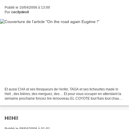
Publié le 10/04/2008 à 13:00
Par
cecilydevil
Et aussi CHA et ses fresqueurs de l'enfer, TAGA et ses ticheurtes made in
Hell , des bières, des merguez, des ... Et pour vous occuper en attendant la
semaine prochaine foncez lire lenouveau EL COYOTE tout frais tout chaud !
Et allez faire un bisou à...
Hi!Hi!
Publié le 08/04/2008 à 01:01