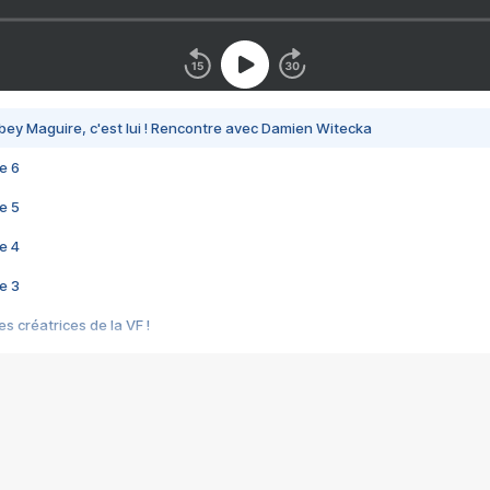
bey Maguire, c'est lui ! Rencontre avec Damien Witecka
e 6
e 5
e 4
e 3
s créatrices de la VF !
e 2
e 1
e Mektoub My Love arrive enfin ! Rencontre avec Shaïn Boumedine et Sal
i : après Toni en famille