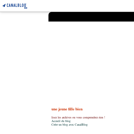
une jeune fille bien
lisez les archives ou vous comprendrez rien !
Accueil du blog
Créer un blog avec CanalBlog