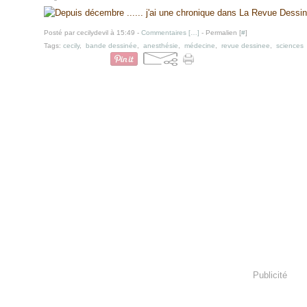
... j'ai une chronique dans La Revue Dessi
Posté par cecilydevil à 15:49 -
Commentaires [
…
]
- Permalien [
#
]
Tags:
cecily
,
bande dessinée
,
anesthésie
,
médecine
,
revue dessinee
,
sciences
Publicité