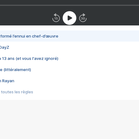
nsformé l’ennui en chef-d’œuvre
 DayZ
 a 13 ans (et vous l'avez ignoré)
e (littéralement)
im Rayan
 toutes les règles
s les jeux vidéo
us choquant de Rockstar ? - Le scandale BULLY
e plus moche de Steam
du RÊVE tourne au CAUCHEMAR