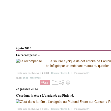
4 juin 2013
La récompense ...
... le sourire cynique de cet enfoiré de Fanto
ée infligéepar un méchant matou du quartier. 
Posté par cecilydevil à 21:13 -
Commentaires [
…
]
- Permalien [
#
]
Tags:
chat
,
fantomas
28 janvier 2013
C'est dans la tête : L'araignée au Plafond.
Encre sur Canson / Reb
Posté par cecilydevil à 19:51 -
Commentaires [
…
]
- Permalien [
#
]