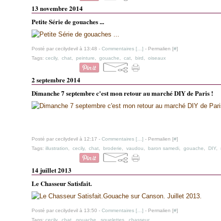
13 novembre 2014
Petite Série de gouaches ...
Posté par cecilydevil à 13:48 -
Commentaires [
…
]
- Permalien [
#
]
Tags:
cecily
,
chat
,
peinture
,
gouache
,
cat
,
bird
,
oiseaux
2 septembre 2014
Dimanche 7 septembre c'est mon retour au marché DIY de Paris !
Posté par cecilydevil à 12:17 -
Commentaires [
…
]
- Permalien [
#
]
Tags:
illustration
,
cecily
,
chat
,
broderie
,
vaudou
,
baron samedi
,
gouache
,
DIY
,
14 juillet 2013
Le Chasseur Satisfait.
Gouache sur Canson. Juillet 2013.
Posté par cecilydevil à 13:50 -
Commentaires [
…
]
- Permalien [
#
]
Tags:
cecily
,
chat
,
gouache
,
squelettes
,
chasseur