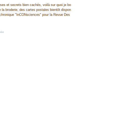
rises et secrets bien cachés, voilà sur quoi je bo
 la broderie, des cartes postales bientôt dispon
e chronique "InCONsciences" pour la Revue Des
inée