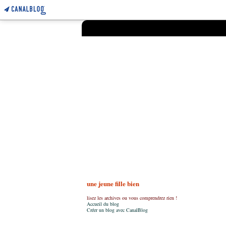
une jeune fille bien
lisez les archives ou vous comprendrez rien !
Accueil du blog
Créer un blog avec CanalBlog