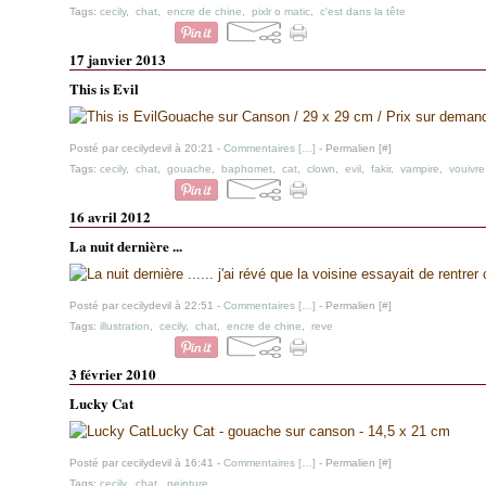
Tags:
cecily
,
chat
,
encre de chine
,
pixlr o matic
,
c'est dans la tête
17 janvier 2013
This is Evil
Gouache sur Canson / 29 x 29 cm / Prix sur demand
Posté par cecilydevil à 20:21 -
Commentaires [
…
]
- Permalien [
#
]
Tags:
cecily
,
chat
,
gouache
,
baphomet
,
cat
,
clown
,
evil
,
fakir
,
vampire
,
vouivre
16 avril 2012
La nuit dernière ...
... j'ai révé que la voisine essayait de rentre
Posté par cecilydevil à 22:51 -
Commentaires [
…
]
- Permalien [
#
]
Tags:
illustration
,
cecily
,
chat
,
encre de chine
,
reve
3 février 2010
Lucky Cat
Lucky Cat - gouache sur canson - 14,5 x 21 cm
Posté par cecilydevil à 16:41 -
Commentaires [
…
]
- Permalien [
#
]
Tags:
cecily
,
chat
,
peinture