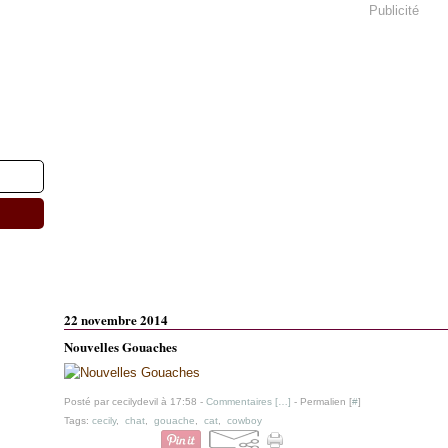
Publicité
22 novembre 2014
Nouvelles Gouaches
Posté par cecilydevil à 17:58 -
Commentaires [
…
]
- Permalien [
#
]
Tags:
cecily
,
chat
,
gouache
,
cat
,
cowboy