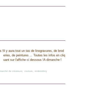
Il y aura tout un tas de linogravures, de brod
eries, de peintures ... Toutes les infos en cliq
uant sur l'affiche ci dessous !A dimanche !
marché de créateurs
,
couture
,
embroidery