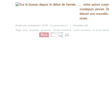
... entre autres surp
ssedepuis janvier. De
ibleset une nouvell
sinée.
Posté par cecilydevil à 16:00 -
Commentaires [
…
]
- Permalien [
#
]
Tags:
chat
,
broderie
,
gouache
,
bande dessinée
,
cartes postales
,
la revue dess